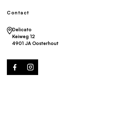
Contact
Delicato
Keiweg 12
4901 JA Oosterhout
© 2020 Delicato All rights reserved
Privacy statement
Webdesign by Bomdiggy